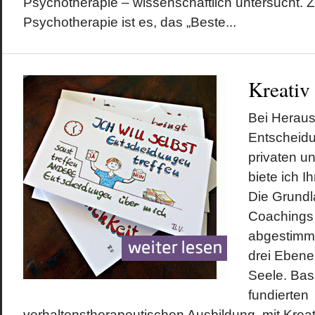
Psychotherapie – wissenschaftlich untersucht. Z
Psychotherapie ist es, das „Beste...
Kreativ
Bei Herau
Entscheidu
privaten un
biete ich I
Die Grundl
Coachings 
abgestimmt
drei Ebene
Seele. Bas
fundierten
verhaltenstherapeutischen Ausbildung, mit Kreativ