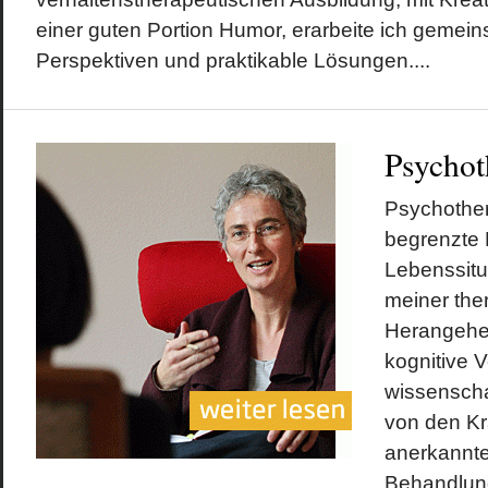
einer guten Portion Humor, erarbeite ich gemei
Perspektiven und praktikable Lösungen....
Psychot
Psychothera
begrenzte H
Lebenssitu
meiner the
Herangehen
kognitive V
wissenschaf
von den K
anerkannt
Behandlung