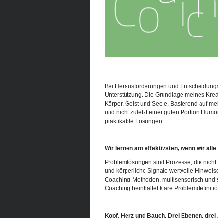
Bei Herausforderungen und Entscheidungsfi
Unterstützung. Die Grundlage meines Krea
Körper, Geist und Seele. Basierend auf mei
und nicht zuletzt einer guten Portion Hum
praktikable Lösungen.
Wir lernen am effektivsten, wenn wir all
Problemlösungen sind Prozesse, die nicht 
und körperliche Signale wertvolle Hinweis
Coaching-Methoden, multisensorisch und sp
Coaching beinhaltet klare Problemdefinitio
Kopf, Herz und Bauch. Drei Ebenen, drei