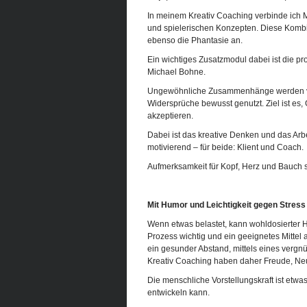
In meinem Kreativ Coaching verbinde ich
und spielerischen Konzepten. Diese Kombina
ebenso die Phantasie an.
Ein wichtiges Zusatzmodul dabei ist die p
Michael Bohne.
Ungewöhnliche Zusammenhänge werden verk
Widersprüche bewusst genutzt. Ziel ist es
akzeptieren.
Dabei ist das kreative Denken und das Arb
motivierend – für beide: Klient und Coach.
Aufmerksamkeit für Kopf, Herz und Bauch s
Mit Humor und Leichtigkeit gegen Stress
Wenn etwas belastet, kann wohldosierter Hu
Prozess wichtig und ein geeignetes Mitte
ein gesunder Abstand, mittels eines vergn
Kreativ Coaching haben daher Freude, Neug
Die menschliche Vorstellungskraft ist etwas
entwickeln kann.