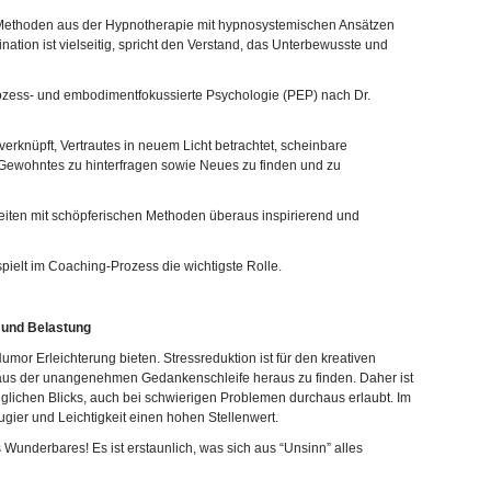
 Methoden aus der Hypnotherapie mit hypnosystemischen Ansätzen
tion ist vielseitig, spricht den Verstand, das Unterbewusste und
rozess- und embodimentfokussierte Psychologie (PEP) nach Dr.
nüpft, Vertrautes in neuem Licht betrachtet, scheinbare
, Gewohntes zu hinterfragen sowie Neues zu finden und zu
eiten mit schöpferischen Methoden überaus inspirierend und
pielt im Coaching-Prozess die wichtigste Rolle.
 und Belastung
mor Erleichterung bieten. Stressreduktion ist für den kreativen
l aus der unangenehmen Gedankenschleife heraus zu finden. Daher ist
üglichen Blicks, auch bei schwierigen Problemen durchaus erlaubt. Im
ier und Leichtigkeit einen hohen Stellenwert.
 Wunderbares! Es ist erstaunlich, was sich aus “Unsinn” alles