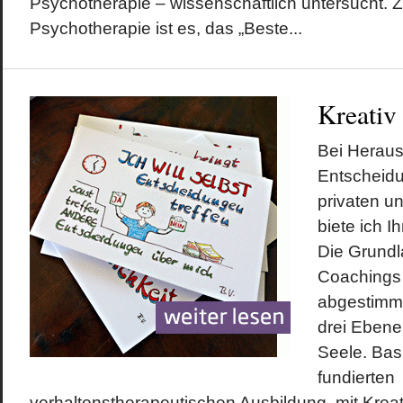
Psychotherapie – wissenschaftlich untersucht. Z
Psychotherapie ist es, das „Beste...
Kreativ
Bei Herau
Entscheidu
privaten un
biete ich I
Die Grundl
Coachings 
abgestimmt
drei Ebene
Seele. Bas
fundierten
verhaltenstherapeutischen Ausbildung, mit Kreativ