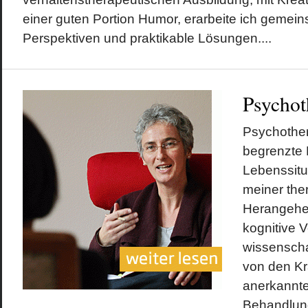
einer guten Portion Humor, erarbeite ich gemei
Perspektiven und praktikable Lösungen....
Psychot
Psychothera
begrenzte H
Lebenssitu
meiner the
Herangehen
kognitive V
wissenschaf
von den K
anerkannt
Behandlung