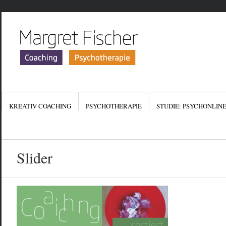
KREATIV COACHING
PSYCHOTHERAPIE
STUDIE: PSYCHONLIN
KONTAKT
IMPRESSUM
DATENSCHUTZERKLÄR
Slider